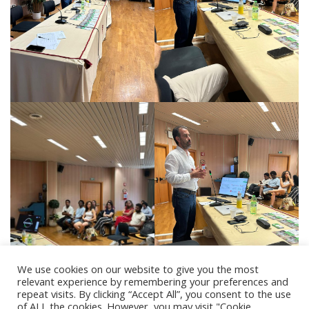
We use cookies on our website to give you the most
relevant experience by remembering your preferences and
repeat visits. By clicking “Accept All”, you consent to the use
of ALL the cookies. However, you may visit "Cookie
Please follow and like us: